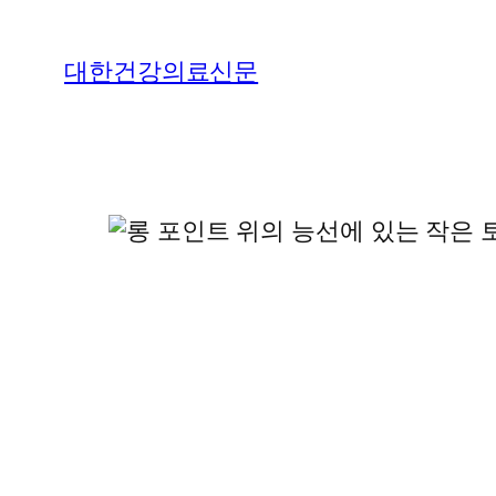
콘
텐
대한건강의료신문
츠
로
바
로
가
기