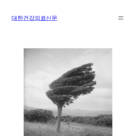
콘
텐
대한건강의료신문
츠
로
바
로
가
기